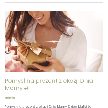
Pomysł
na
prezent
z
okazji
Dnia
Mamy
#1
Pomysł na prezent z okazji Dnia
Mamy #1
admin
Pomysł na prezent z okazji Dnia Mamy Dzień Matki to