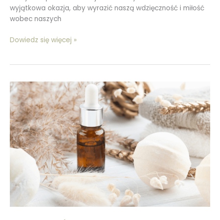
wyjątkowa okazja, aby wyrazić naszą wdzięczność i miłość
wobec naszych
Dowiedz się więcej »
Jak
zrobić
musujące
kule
do
kąpieli
DIY