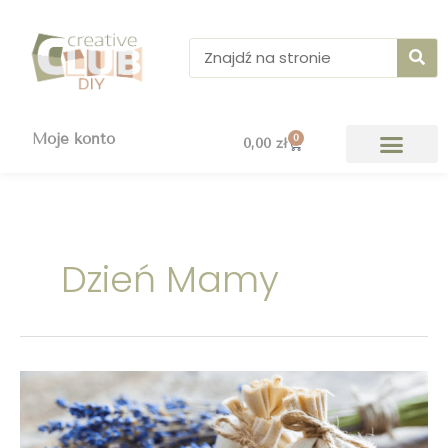
Przejdź
do
Szukaj
treści
Moje konto
0
Wózek
0,00
zł
Dzień Mamy
Jak
zrobić
aromaterapeutyczne
woreczki