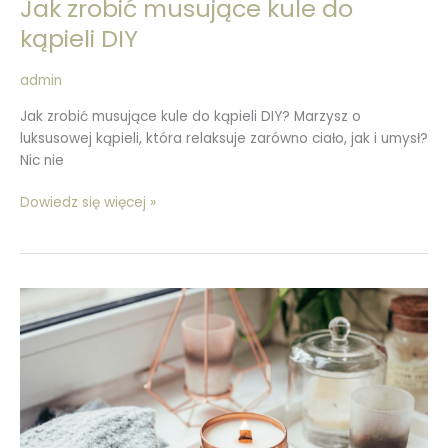
Jak zrobić musujące kule do
kąpieli DIY
admin
Jak zrobić musujące kule do kąpieli DIY? Marzysz o
luksusowej kąpieli, która relaksuje zarówno ciało, jak i umysł?
Nic nie
Dowiedz się więcej »
Jak
zrobić
świece
sojowe