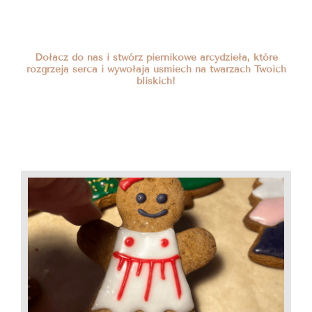
Dołącz do nas i stwórz piernikowe arcydzieła, które
rozgrzeją serca i wywołają uśmiech na twarzach Twoich
bliskich!