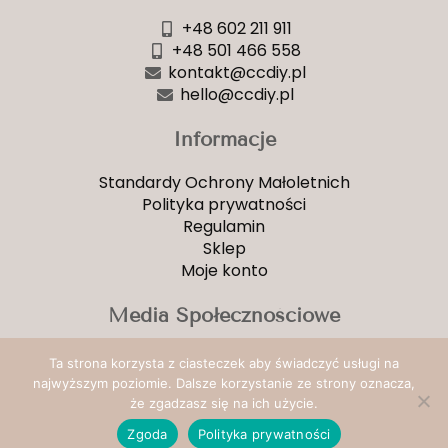
+48 602 211 911
+48 501 466 558
kontakt@ccdiy.pl
hello@ccdiy.pl
Informacje
Standardy Ochrony Małoletnich
Polityka prywatności
Regulamin
Sklep
Moje konto
Media Społecznościowe
Facebook
Ta strona korzysta z ciasteczek aby świadczyć usługi na
YouTube
najwyższym poziomie. Dalsze korzystanie ze strony oznacza,
Instagram
że zgadzasz się na ich użycie.
Zgoda
Polityka prywatności