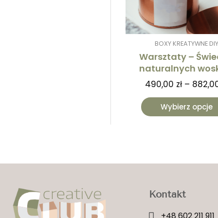
BOXY KREATYWNE DI
Warsztaty – Świe
naturalnych wos
490,00
zł
–
882,0
Wybierz opcje
Kontakt
+48 602 211 911