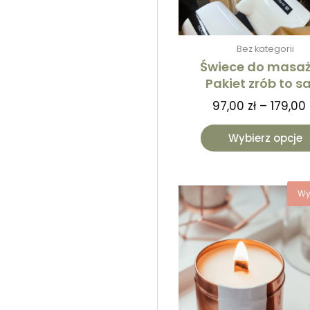
Bez kategorii
Świece do masaż
Pakiet zrób to 
97,00
zł
–
179,00
Wybierz opcje
Wy