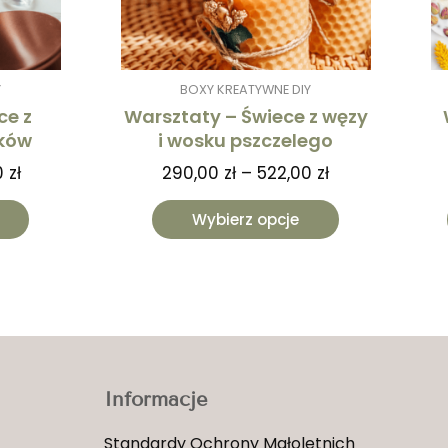
na
na
stronie
stronie
produktu
produktu
Y
BOXY KREATYWNE DIY
ce z
Warsztaty – Świece z węzy
ków
i wosku pszczelego
0
zł
290,00
zł
–
522,00
zł
Wybierz opcje
Informacje
Standardy Ochrony Małoletnich