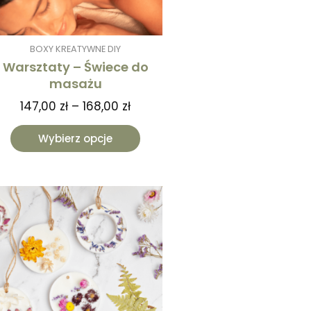
na
stronie
produktu
BOXY KREATYWNE DIY
Warsztaty – Świece do
masażu
147,00
zł
–
168,00
zł
Wybierz opcje