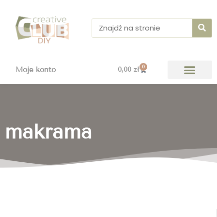
Przejdź
do
Szukaj
treści
0
Wózek
Moje konto
0,00
zł
makrama