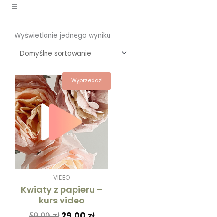
Wyświetlanie jednego wyniku
Pierwotna
Aktualna
Wyprzedaż!
cena
cena
wynosiła:
wynosi:
59,00 zł.
29,00 zł.
VIDEO
Kwiaty z papieru –
kurs video
29,00
zł
59,00
zł