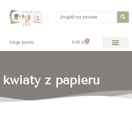
Przejdź
do
Szukaj
treści
0
Wózek
Moje konto
0,00
zł
kwiaty z papieru