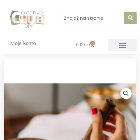
Przejdź
do
Szukaj
treści
Moje konto
0
Wózek
0,00
zł