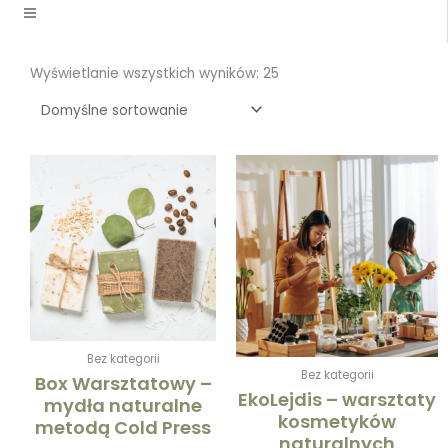
Wyświetlanie wszystkich wyników: 25
Zak
Ten
cen
produk
od
ma
110,
wiele
do
warian
595,
Opcje
można
wybra
na
Bez kategorii
stronie
Bez kategorii
Box Warsztatowy –
produk
EkoLejdis – warsztaty
mydła naturalne
kosmetyków
metodą Cold Press
naturalnych