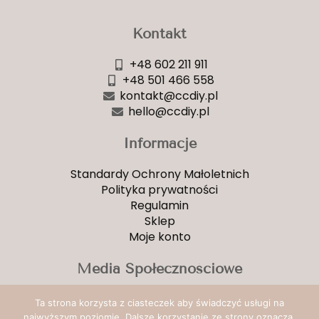
Kontakt
+48 602 211 911
+48 501 466 558
kontakt@ccdiy.pl
hello@ccdiy.pl
Informacje
Standardy Ochrony Małoletnich
Polityka prywatności
Regulamin
Sklep
Moje konto
Media Społecznościowe
Facebook
Ta strona korzysta z ciasteczek aby świadczyć usługi na
YouTube
najwyższym poziomie. Dalsze korzystanie ze strony oznacza,