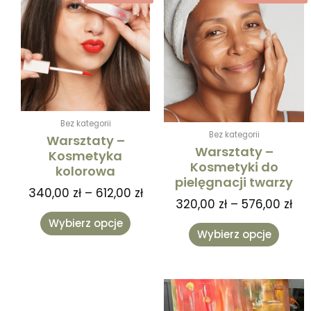
cen:
cen
produkt
produk
od
od
ma
ma
340,00 zł
320
wiele
wiele
do
do
wariantów.
warian
612,00 zł
576
Opcje
Opcje
można
można
wybrać
wybra
na
na
Bez kategorii
stronie
stronie
Bez kategorii
Warsztaty –
produktu
produk
Warsztaty –
Kosmetyka
Kosmetyki do
kolorowa
pielęgnacji twarzy
340,00
zł
–
612,00
zł
320,00
zł
–
576,00
zł
Wybierz opcje
Wybierz opcje