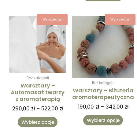
Zakres
Zak
Ten
Ten
Wyprzedaż!
Wyprzedaż!
cen:
cen
produkt
produk
od
od
ma
ma
290,00 zł
190
wiele
wiele
do
do
wariantów.
warian
522,00 zł
342
Opcje
Opcje
można
można
wybrać
wybra
na
na
Bez kategorii
stronie
stronie
Bez kategorii
Warsztaty –
produktu
produk
Warsztaty – Biżuteria
Automasaż twarzy
aromaterapeutyczna
z aromaterapią
190,00
zł
–
342,00
zł
290,00
zł
–
522,00
zł
Wybierz opcje
Wybierz opcje