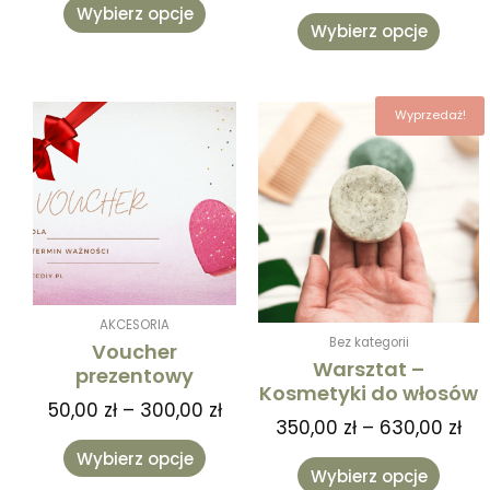
Wybierz opcje
Wybierz opcje
Zakres
Za
Ten
Ten
Wyprzedaż!
cen:
cen
produkt
produk
od
od
ma
ma
50,00 zł
350
wiele
wiele
do
do
wariantów.
warian
300,00 zł
630
Opcje
Opcje
można
można
wybrać
wybra
na
na
AKCESORIA
stronie
stronie
Bez kategorii
Voucher
produktu
produk
Warsztat –
prezentowy
Kosmetyki do włosów
50,00
zł
–
300,00
zł
350,00
zł
–
630,00
zł
Wybierz opcje
Wybierz opcje