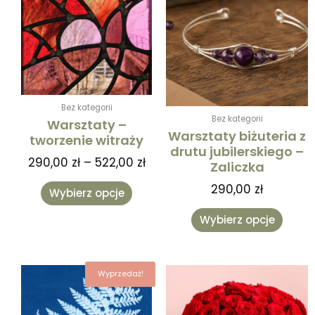
od
ma
ma
290,00 zł
wiele
wiele
do
wariantów.
warian
522,00 zł
Opcje
Opcje
można
można
wybrać
wybra
na
na
Bez kategorii
stronie
stronie
Bez kategorii
Warsztaty –
produktu
produk
Warsztaty biżuteria z
tworzenie witraży
drutu jubilerskiego –
290,00
zł
–
522,00
zł
Zaliczka
290,00
zł
Wybierz opcje
Wybierz opcje
Zakres
Ten
Wyprzedaż!
cen:
produkt
od
ma