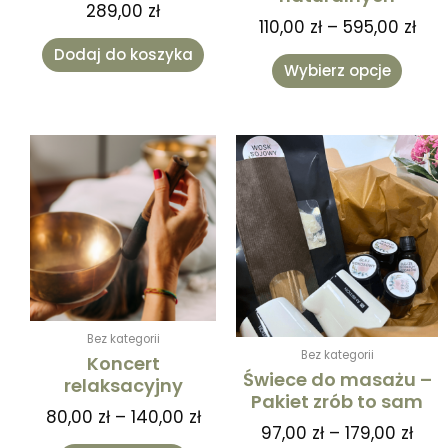
289,00
zł
110,00
zł
–
595,00
zł
Dodaj do koszyka
Wybierz opcje
Zakres
Zak
Ten
Ten
cen:
cen:
produkt
produk
od
od
ma
ma
80,00 zł
97,0
wiele
wiele
do
do
wariantów.
warian
140,00 zł
179,
Opcje
Opcje
można
można
wybrać
wybra
na
na
Bez kategorii
stronie
stronie
Bez kategorii
Koncert
produktu
produk
Świece do masażu –
relaksacyjny
Pakiet zrób to sam
80,00
zł
–
140,00
zł
97,00
zł
–
179,00
zł