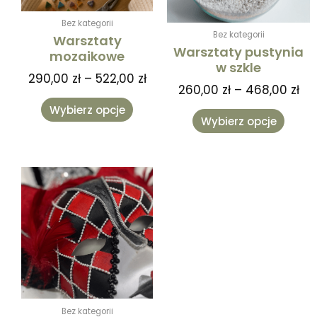
na
na
Bez kategorii
stronie
stronie
Bez kategorii
Warsztaty
produktu
produk
Warsztaty pustynia
mozaikowe
w szkle
290,00
zł
–
522,00
zł
260,00
zł
–
468,00
zł
Wybierz opcje
Wybierz opcje
Bez kategorii