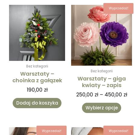
Za
Ten
Wyprzedaż!
cen
produk
od
ma
250
wiele
do
warian
450
Opcje
można
wybra
na
Bez kategorii
stronie
Bez kategorii
Warsztaty –
produk
Warsztaty – giga
choinka z gałązek
kwiaty – zapis
190,00
zł
250,00
zł
–
450,00
zł
Dodaj do koszyka
Wybierz opcje
Zakres
Zak
Ten
Ten
Wyprzedaż!
Wyprzedaż!