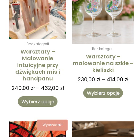
240,00 zł
230
wiele
wiele
do
do
wariantów.
warian
432,00 zł
414
Opcje
Opcje
można
można
wybrać
wybra
na
na
Bez kategorii
stronie
stronie
Bez kategorii
Warsztaty –
produktu
produk
Warsztaty –
Malowanie
malowanie na szkle –
intuicyjne przy
kieliszki
dźwiękach mis i
handpanu
230,00
zł
–
414,00
zł
240,00
zł
–
432,00
zł
Wybierz opcje
Wybierz opcje
Zakres
Ten
Ten
Wyprzedaż!
cen:
produkt
produk