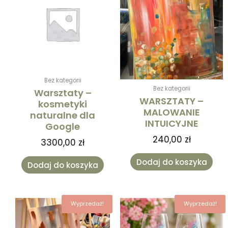
Bez kategorii
Bez kategorii
Warsztaty –
WARSZTATY –
kosmetyki
MALOWANIE
naturalne dla
INTUICYJNE
Google
240,00
zł
3300,00
zł
Dodaj do koszyka
Dodaj do koszyka
Zakres
Zak
Ten
Ten
Wyprzedaż!
Wyprzedaż!
cen:
cen
produkt
produk
od
od
ma
ma