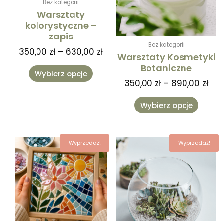
Bez kategorii
można
można
Warsztaty
wybrać
wybra
kolorystyczne –
na
na
zapis
stronie
stronie
Bez kategorii
produktu
produk
350,00
zł
–
630,00
zł
Warsztaty Kosmetyki
Botaniczne
Wybierz opcje
350,00
zł
–
890,00
zł
Wybierz opcje
Zakres
Za
Ten
Ten
Wyprzedaż!
Wyprzedaż!
cen:
ce
produkt
produk
od
od
ma
ma
290,00 zł
260
wiele
wiele
do
do
wariantów.
warian
522,00 zł
468
Opcje
Opcje
można
można
wybrać
wybra