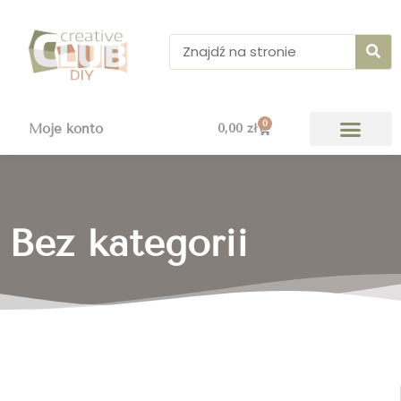
Przejdź
do
Szukaj
treści
0
Wózek
Moje konto
0,00
zł
Bez kategorii