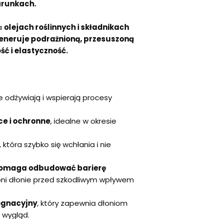
arunkach.
na
olejach roślinnych i składnikach
generuje podrażnioną, przesuszoną
ść i elastyczność.
re odżywiają i wspierają procesy
ce i ochronne
, idealne w okresie
, która szybko się wchłania i nie
.
pomaga odbudować barierę
roni dłonie przed szkodliwym wpływem
lęgnacyjny
, który zapewnia dłoniom
 wygląd.