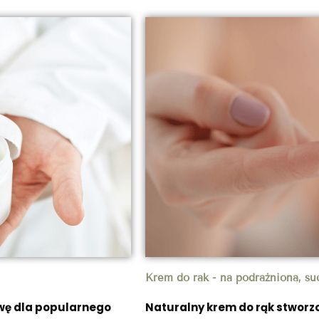
Krem do rąk - na podrażnioną, su
wę dla popularnego
Naturalny krem do rąk stworzo