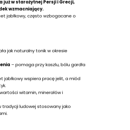
uż w starożytnej Persji i Grecji,
odek wzmacniający.
cet jabłkowy, często wzbogacane o
ała jak naturalny tonik w okresie
ienia
– pomaga przy kaszlu, bólu gardła
t jabłkowy wspiera pracę jelit, a miód
yk.
awartości witamin, minerałów i
 tradycji ludowej stosowany jako
ami.