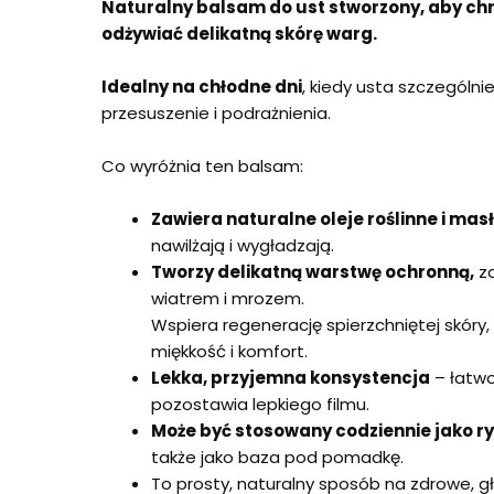
Naturalny balsam do ust stworzony, aby chr
odżywiać delikatną skórę warg.
Idealny na chłodne dni
, kiedy usta szczególni
przesuszenie i podrażnienia.
Co wyróżnia ten balsam:
Zawiera naturalne oleje roślinne i mas
nawilżają i wygładzają.
Tworzy delikatną warstwę ochronną,
za
wiatrem i mrozem.
Wspiera regenerację spierzchniętej skóry,
miękkość i komfort.
Lekka, przyjemna konsystencja
– łatwo
pozostawia lepkiego filmu.
Może być stosowany codziennie jako ry
także jako baza pod pomadkę.
To prosty, naturalny sposób na zdrowe, g