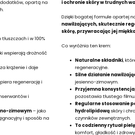
 dodatków, opartą na
i ochronie skóry w trudnych w
h.
Dzięki bogatej formule opartej 
nawilżających, skutecznie re
skórę, przywracając jej miękko
 tłuszczach i w 100%
Co wyróżnia ten krem:
i wspierają drożność
Naturalne składniki
, któ
a krążenie i daje
regeneracyjne.
Silne działanie nawilżają
piera regenerację i
jesienno-zimowym.
Przyjemna konsystencja
onserwantów i
pozostawia tłustego filmu
Regularne stosowanie 
ienno-zimowym
– jako
hydrolipidową
skóry i ch
lęgnacyjny i sposób na
czynników zewnętrznych.
To codzienny rytuał pie
komfort, gładkość i zdrowy