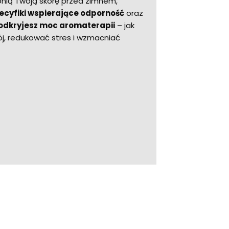
ronią Twoją skórę przed zimnem,
pecyfiki wspierające odporność
oraz
odkryjesz moc aromaterapii
– jak
, redukować stres i wzmacniać