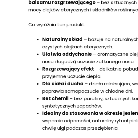
balsamu rozgrzewającego
– bez sztucznych
mocy olejków eterycznych i składników roślinnyc
Co wyróżnia ten produkt:
Naturalny skład
– bazuje na naturalnych
czystych olejkach eterycznych.
Ułatwia oddychanie
– aromatyczne olejk
nosa i łagodzą uczucie zatkanego nosa.
Rozgrzewający efekt
– delikatnie pobudz
przyjemne uczucie ciepła.
Dla ciała i ducha
– działa relaksująco, ws
poprawia samopoczucie w chłodne dni.
Bez chemii
– bez parafiny, sztucznych k
syntetycznych zapachów.
Idealny do stosowania w okresie jes
wsparcie odporności, naturalny rytuał pie
chwilę ulgi podczas przeziębienia.