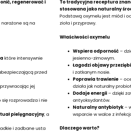
onić, regenerować i
To tradycyjna receptura znana j
stosowana jako naturalny śr
Podstawą oxymelu jest miód i o
e narażone są na
zioła i przyprawy.
Właściwości oxymelu
Wspiera odporność
– dzi
ła
które intensywnie
jesienno-zimowym.
Łagodzi objawy przezięb
bezpieczającą przed
i zatkanym nosie.
Poprawia trawienie
– oce
 przywracając jej
działa jak naturalny probiot
Dodaje energii
– dzięki z
 się rozprowadza i nie
antyoksydantów.
Naturalny antybiotyk
– w
tuał pielęgnacyjny
, a
wsparcie w walce z infekcj
Dlaczego warto?
ładkie i zadbane usta