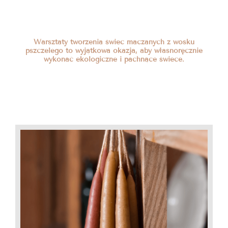
Warsztaty tworzenia świec maczanych z wosku
pszczelego to wyjątkowa okazja, aby własnoręcznie
wykonać ekologiczne i pachnące świece.