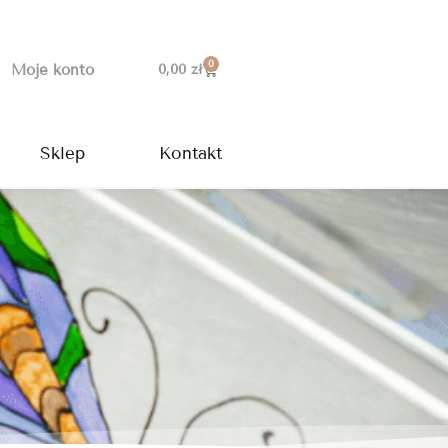
0
Wózek
Moje konto
0,00
zł
Sklep
Kontakt