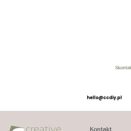
Skontak
hello@ccdiy.pl
Kontakt