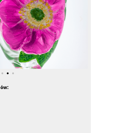
:
tów