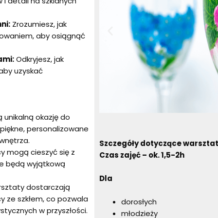
i detali na szklanych
ni:
Zrozumiesz, jak
lowaniem, aby osiągnąć
ami:
Odkryjesz, jak
 aby uzyskać
 unikalną okazję do
 piękne, personalizowane
wnętrza.
Szczegóły dotyczące warszta
y mogą cieszyć się z
Czas zajęć – ok.
1,5-2
h
óre będą wyjątkową
Dla
sztaty dostarczają
cy ze szkłem, co pozwala
dorosłych
ystycznych w przyszłości.
młodzieży