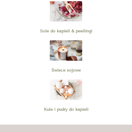
Sole do kąpieli & peeliingi
Świece sojowe
Kule i pudry do kąpieli