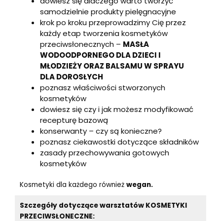
dowiesz się dlaczego warto tworzyć
samodzielnie produkty pielęgnacyjne
krok po kroku przeprowadzimy Cię przez
każdy etap tworzenia kosmetyków
przeciwsłonecznych –
MASŁA
WODOODPORNEGO DLA DZIECI I
MŁODZIEŻY ORAZ BALSAMU W SPRAYU
DLA DOROSŁYCH
poznasz właściwości stworzonych
kosmetyków
dowiesz się czy i jak możesz modyfikować
recepturę bazową
konserwanty – czy są konieczne?
poznasz ciekawostki dotyczące składników
zasady przechowywania gotowych
kosmetyków
Kosmetyki dla każdego również
wegan.
Szczegóły dotyczące warsztatów
KOSMETYKI
PRZECIWSŁONECZNE
: