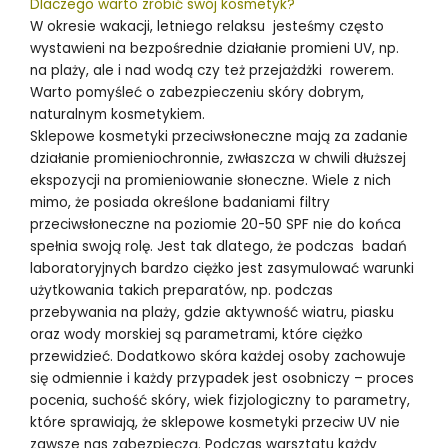
Dlaczego warto zrobić swój kosmetyk?
W okresie wakacji, letniego relaksu jesteśmy często
wystawieni na bezpośrednie działanie promieni UV, np.
na plaży, ale i nad wodą czy też przejażdżki rowerem.
Warto pomyśleć o zabezpieczeniu skóry dobrym,
naturalnym kosmetykiem.
Sklepowe kosmetyki przeciwsłoneczne mają za zadanie
działanie promieniochronnie, zwłaszcza w chwili dłuższej
ekspozycji na promieniowanie słoneczne. Wiele z nich
mimo, że posiada określone badaniami filtry
przeciwsłoneczne na poziomie 20-50 SPF nie do końca
spełnia swoją rolę. Jest tak dlatego, że podczas badań
laboratoryjnych bardzo ciężko jest zasymulować warunki
użytkowania takich preparatów, np. podczas
przebywania na plaży, gdzie aktywność wiatru, piasku
oraz wody morskiej są parametrami, które ciężko
przewidzieć. Dodatkowo skóra każdej osoby zachowuje
się odmiennie i każdy przypadek jest osobniczy – proces
pocenia, suchość skóry, wiek fizjologiczny to parametry,
które sprawiają, że sklepowe kosmetyki przeciw UV nie
zawsze nas zabezpieczą. Podczas warsztatu każdy