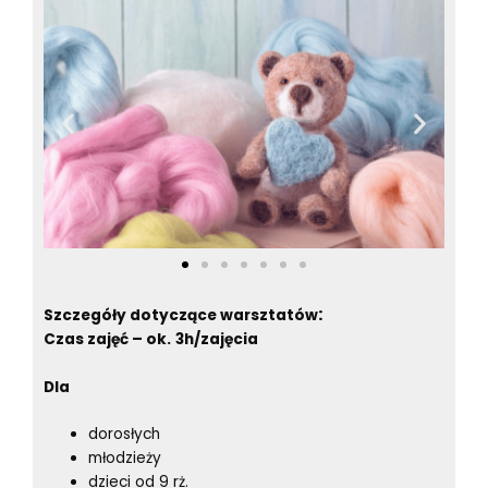
:
Szczegóły dotyczące warsztatów
Czas zajęć – ok.
3
h/zajęcia
Dla
dorosłych
młodzieży
dzieci od 9 rż.