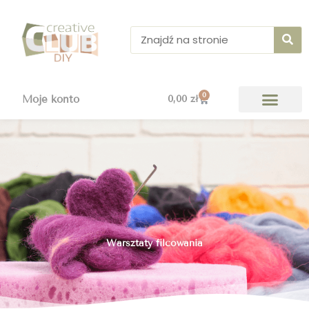
Przejdź
do
Szukaj
treści
0
Wózek
Moje konto
0,00
zł
Warsztaty filcowania