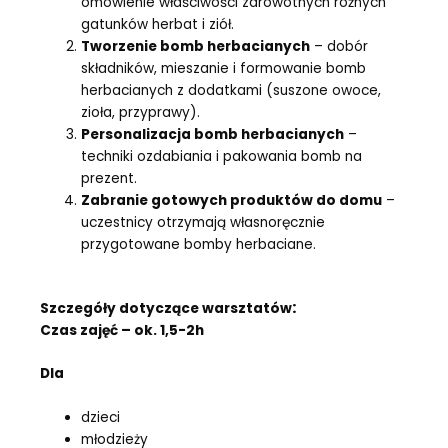
omówienie właściwości zdrowotnych różnych
gatunków herbat i ziół.
Tworzenie bomb herbacianych
– dobór
składników, mieszanie i formowanie bomb
herbacianych z dodatkami (suszone owoce,
zioła, przyprawy).
Personalizacja bomb herbacianych
–
techniki ozdabiania i pakowania bomb na
prezent.
Zabranie gotowych produktów do domu
–
uczestnicy otrzymają własnoręcznie
przygotowane bomby herbaciane.
:
Szczegóły dotyczące warsztatów
Czas zajęć – ok.
1,5-2
h
Dla
dzieci
młodzieży