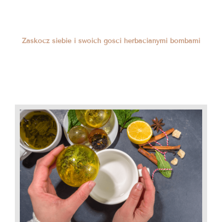
Zaskocz siebie i swoich gości herbacianymi bombami