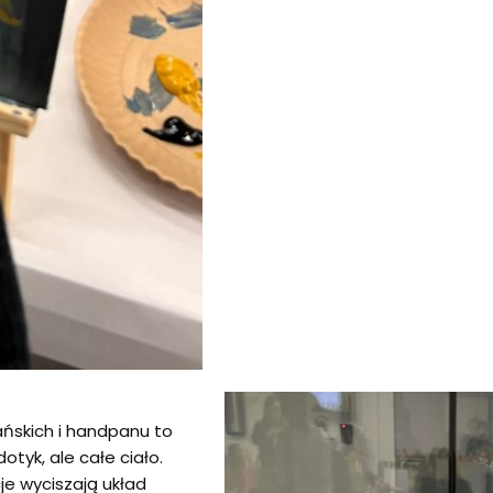
ańskich i handpanu to
otyk, ale całe ciało.
je wyciszają układ