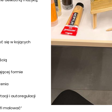
ć się w kojących
ścią
jącej formie
zenia
cji i autoregulacji
afi malować”