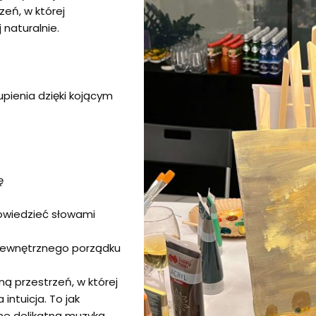
zeń, w której
 naturalnie.
ienia dzięki kojącym
ę
powiedzieć słowami
i wewnętrznego porządku
ną przestrzeń, w której
 intuicja. To jak
e delikatną muzyką,