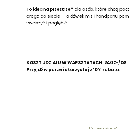
To idealna przestrzeń dla osób, które chcą poc
drogą do siebie — a dźwięk mis i handpanu pom
wyciszyć i pogłębić.
KOSZT UDZIAŁU W WARSZTATACH: 240 ZŁ/OS
Przyjdź w parze i skorzystaj z 10% rabatu.
Co zyskujesz?