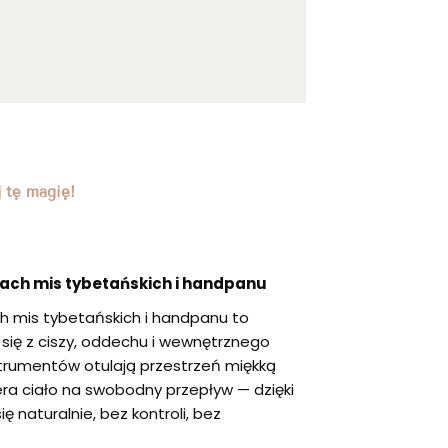
 tę magię!
kach mis tybetańskich i handpanu
ch mis tybetańskich i handpanu to
 się z ciszy, oddechu i wewnętrznego
nstrumentów otulają przestrzeń miękką
iera ciało na swobodny przepływ — dzięki
 naturalnie, bez kontroli, bez