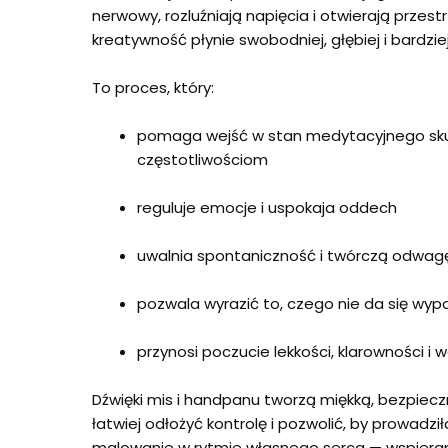
nerwowy, rozluźniają napięcia i otwierają przestr
kreatywność płynie swobodniej, głębiej i bardziej
To proces, który:
pomaga wejść w stan medytacyjnego skup
częstotliwościom
reguluje emocje i uspokaja oddech
uwalnia spontaniczność i twórczą odwag
pozwala wyrazić to, czego nie da się wy
przynosi poczucie lekkości, klarowności 
Dźwięki mis i handpanu tworzą miękką, bezpiecz
łatwiej odłożyć kontrolę i pozwolić, by prowadziła
malowanie w rytmie własnego serca — wspieran