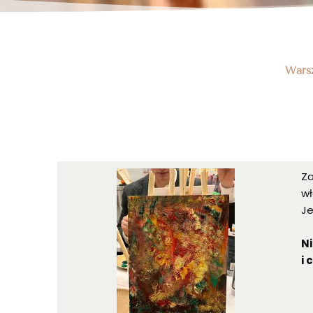
Warsz
Za
wł
Je
N
i 