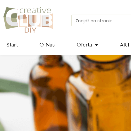
Przejdź
do
treści
Szukaj
Start
O Nas
Oferta
ART