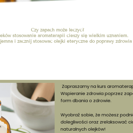
Czy zapach może leczyć?
eków stosowanie aromaterapii cieszy się wielkim uznaniem.
jemną i zacznij stosować olejki eteryczne do poprawy zdrowia i
Zapraszamy na kurs aromaterap
Wspieranie zdrowia poprzez zapa
form dbania o zdrowie.
Wyobraź sobie, że możesz podni
dolegliwości oraz zrelaksować cia
naturalnych olejków!