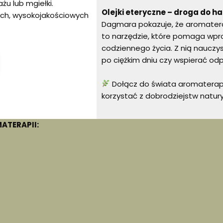
żu lub mgiełki.
Olejki eteryczne – droga do h
ych, wysokojakościowych
Dagmara pokazuje, że aromaterap
to narzędzie, które pomaga wp
codziennego życia. Z nią nauczysz
po ciężkim dniu czy wspierać odp
Dołącz do świata aromaterapii 
korzystać z dobrodziejstw natury
ATERAPII: