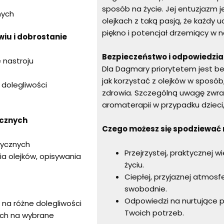
sposób na życie. Jej entuzjazm j
nych
olejkach z taką pasją, że każdy 
piękno i potencjał drzemiący w n
iu i dobrostanie
Bezpieczeństwo i odpowiedzia
 nastroju
Dla Dagmary priorytetem jest be
jak korzystać z olejków w sposób,
 dolegliwości
zdrowia. Szczególną uwagę zwr
aromaterapii w przypadku dzieci,
ycznych
Czego możesz się spodziewać
rycznych
Przejrzystej, praktycznej 
a olejków, opisywania
życiu.
Ciepłej, przyjaznej atmosfe
swobodnie.
Odpowiedzi na nurtujące 
na różne dolegliwości
Twoich potrzeb.
ych na wybrane