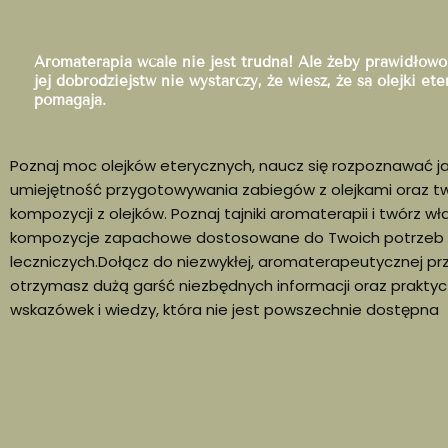
Aromaterapia wcale nie jest trudna! Ale żeby prawidłowo
jej dobrodziejstw nie wystarczy, że wiesz, że są olejki ete
pomagają.
Poznaj moc olejków eterycznych, naucz się rozpoznawać ja
umiejętność przygotowywania zabiegów z olejkami oraz t
kompozycji z olejków. Poznaj tajniki aromaterapii i twórz w
kompozycje zapachowe dostosowane do Twoich potrzeb
leczniczych.Dołącz do niezwykłej, aromaterapeutycznej pr
otrzymasz dużą garść niezbędnych informacji oraz prakty
wskazówek i wiedzy, która nie jest powszechnie dostępna