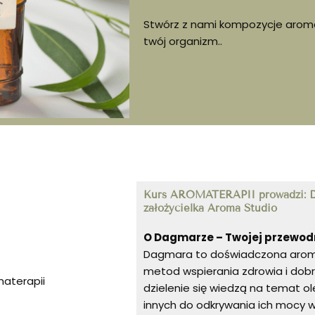
Stwórz z nami kompozycje arom
twój organizm..
Kurs AROMATERAPII prowadzi: D
założycielka Aroma Studio
O Dagmarze – Twojej przewodn
Dagmara to doświadczona aroma
metod wspierania zdrowia i dobr
aterapii
dzielenie się wiedzą na temat o
innych do odkrywania ich mocy w