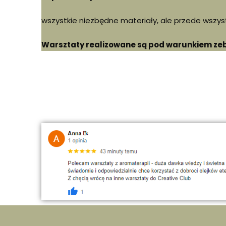
wszystkie niezbędne materiały, ale przede wszys
Warsztaty realizowane są pod warunkiem zebr