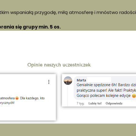
tkim wspaniałą przygodę, miłą atmosferę i mnóstwo radości
ania się grupy min. 5 os.
Opinie naszych uczestniczek