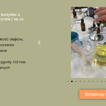
 korzystać z
ryczne i na co
kość olejków,
worzenia
łasne
zygody. Od nas
cznych
Zapisuję 