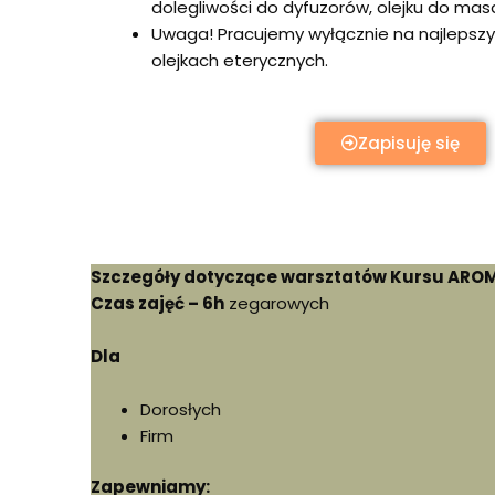
dolegliwości do dyfuzorów, olejku do masa
Uwaga! Pracujem
y wyłącznie na najlepsz
olejkach eterycznych.
Zapisuję się
Szczegóły dotyczące warsztatów Kursu AROM
Czas zajęć – 6h
zegarowych
Dla
Dorosłych
Firm
Zapewniamy: