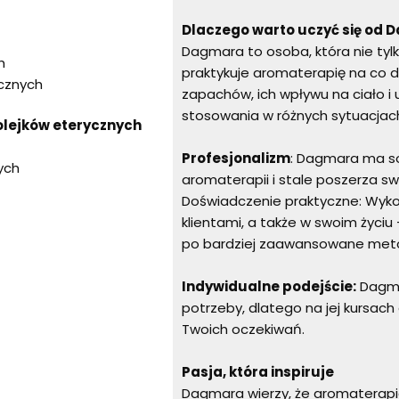
Dlaczego warto uczyć się od
Dagmara to osoba, która nie tylk
h
praktykuje aromaterapię na co dzi
ycznych
zapachów, ich wpływu na ciało i
stosowania w różnych sytuacjach.
olejków eterycznych
Profesjonalizm
: Dagmara ma so
ych
aromaterapii i stale poszerza sw
Doświadczenie praktyczne: Wykor
klientami, a także w swoim życ
po bardziej zaawansowane met
Indywidualne podejście:
Dagmar
potrzeby, dlatego na jej kursa
Twoich oczekiwań.
Pasja, która inspiruje
Dagmara wierzy, że aromaterapia 