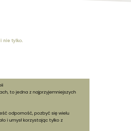
 nie tylko.
ii
ch, to jedna z najprzyjemniejszych
eść odporność, pozbyć się wielu
ło i umysł korzystając tylko z