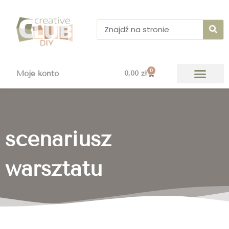
Przejdź
do
Szukaj
treści
0
Wózek
Moje konto
0,00
zł
scenariusz
warsztatu