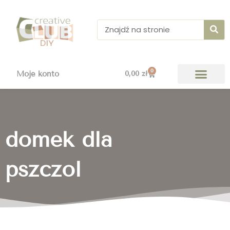
Przejdź
do
Szukaj
treści
0
Wózek
Moje konto
0,00
zł
domek dla
pszczol