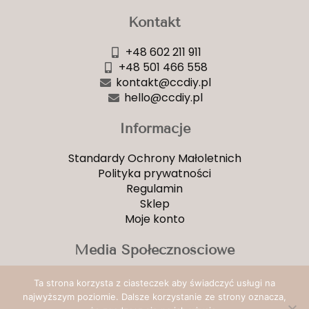
Kontakt
+48 602 211 911
+48 501 466 558
kontakt@ccdiy.pl
hello@ccdiy.pl
Informacje
Standardy Ochrony Małoletnich
Polityka prywatności
Regulamin
Sklep
Moje konto
Media Społecznościowe
Facebook
Ta strona korzysta z ciasteczek aby świadczyć usługi na
YouTube
najwyższym poziomie. Dalsze korzystanie ze strony oznacza,