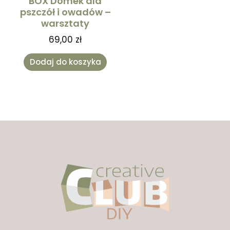
BOX Domek dla
pszczół i owadów –
warsztaty
69,00
zł
Dodaj do koszyka