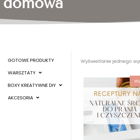
domowa
GOTOWE PRODUKTY
Wyświetlanie jednego wy
WARSZTATY
Pierwot
Wy
BOXY KREATYWNE DIY
cena
wynosił
AKCESORIA
79,00 zł.