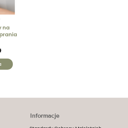
Y
y na
 prania
ł
a
Informacje