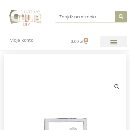
Przejdź
do
Szukaj
treści
Moje konto
0
Wózek
0,00
zł