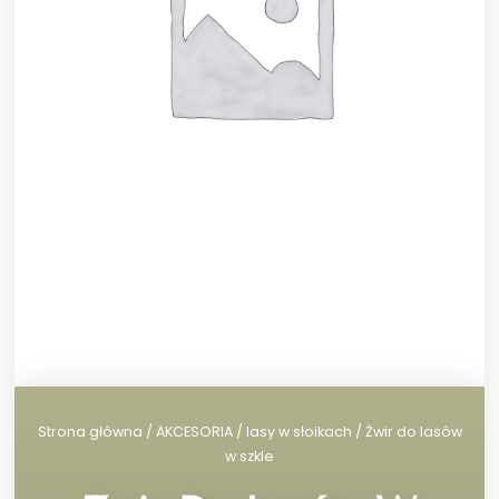
Strona główna
/
AKCESORIA
/
lasy w słoikach
/ Żwir do lasów
w szkle