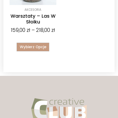
wybrać
na
AKCESORIA
stronie
Warsztaty – Las W
produktu
Słoiku
159,00
zł
–
218,00
zł
Wybierz Opcje