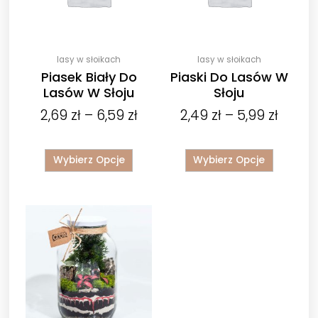
Opcje
Opcje
6,59 zł
5,99 z
można
można
wybrać
wybrać
na
na
lasy w słoikach
lasy w słoikach
stronie
stronie
Piasek Biały Do
Piaski Do Lasów W
produktu
produktu
Lasów W Słoju
Słoju
2,69
zł
–
6,59
zł
2,49
zł
–
5,99
zł
Wybierz Opcje
Wybierz Opcje
Zakres
Ten
cen:
produkt
ma
od
wiele
159,00 zł
wariantów.
do
Opcje
218,00 zł
można