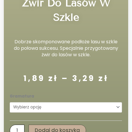
Żwir Do Lasów W
Szkle
Dobrze skomponowane podłoże lasu w szkle
do połowa sukcesu. Specjalnie przygotowany
żwir do lasów w szkle.
Zak
1,89
zł
–
3,29
zł
cen:
od
1,89
ilość
Gramatura
do
Żwir
3,29
do
lasów
w
szkle
Dodaj do koszyka