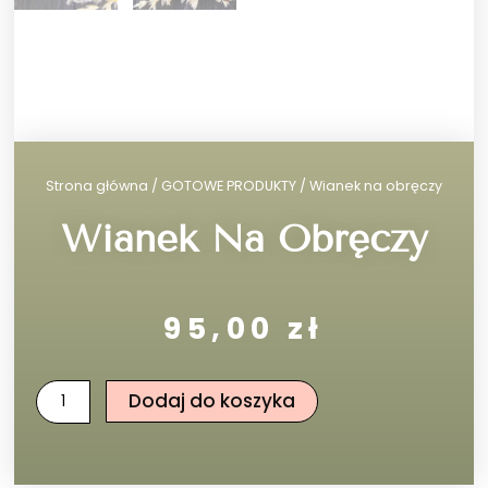
Strona główna
/
GOTOWE PRODUKTY
/ Wianek na obręczy
Wianek Na Obręczy
95,00
zł
ilość
Dodaj do koszyka
Wianek
na
obręczy