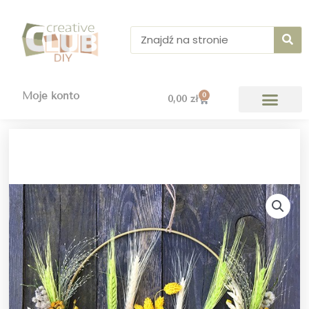
Przejdź
do
Szukaj
treści
Moje konto
0
Wózek
0,00
zł