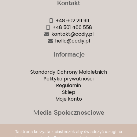
Kontakt
+48 602 211 911
+48 501 466 558
kontakt@ccdiy.pl
hello@ccdiy.pl
Informacje
Standardy Ochrony Małoletnich
Polityka prywatności
Regulamin
Sklep
Moje konto
Media Społecznościowe
Facebook
Ta strona korzysta z ciasteczek aby świadczyć usługi na
YouTube