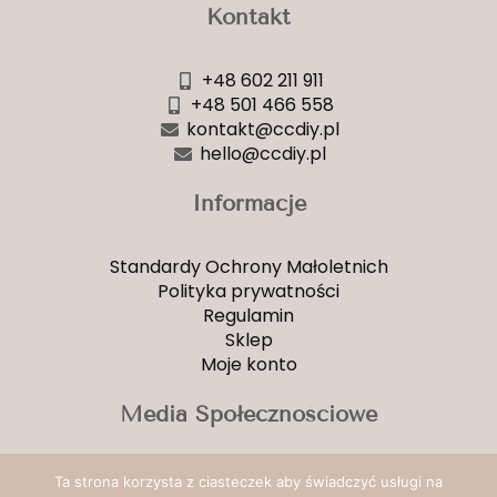
Kontakt
+48 602 211 911
+48 501 466 558
kontakt@ccdiy.pl
hello@ccdiy.pl
Informacje
Standardy Ochrony Małoletnich
Polityka prywatności
Regulamin
Sklep
Moje konto
Media Społecznościowe
Facebook
Ta strona korzysta z ciasteczek aby świadczyć usługi na