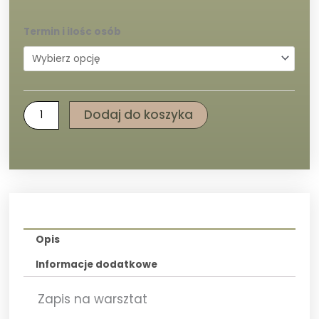
od
250,00 
do
ilość
Termin i ilośc osób
324,00 
Warsztaty
duże
kwiaty
Dodaj do koszyka
Opis
Informacje dodatkowe
Zapis na warsztat