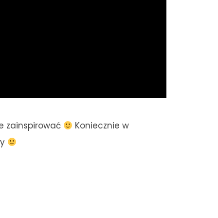
ie zainspirować
Koniecznie w
cy