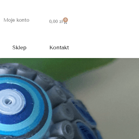
Moje konto
0
Wózek
0,00
zł
Sklep
Kontakt