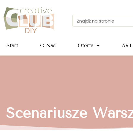
Przejdź
do
treści
Szukaj
Start
O Nas
Oferta
ART
Scenariusze Wars